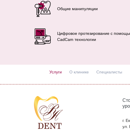
Общие манипуляции
Цифровое протезирование с помощ
CadCam технологии
Услуги
О клинике
Специалисты
Сто
уро
г. 
ул.