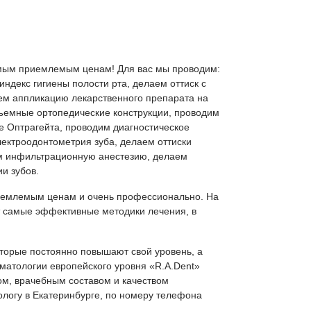
самым приемлемым ценам! Для вас мы проводим:
декс гигиены полости рта, делаем оттиск с
ем аппликацию лекарственного препарата на
ъемные ортопедические конструкции, проводим
 Оптрагейта, проводим диагностическое
лектроодонтометрия зуба, делаем оттиски
м инфильтрационную анестезию, делаем
ии зубов.
риемлемым ценам и очень профессионально. На
т самые эффективные методики лечения, в
оторые постоянно повышают свой уровень, а
матологии европейского уровня «R.A.Dent»
ом, врачебным составом и качеством
ологу в Екатеринбурге, по номеру телефона