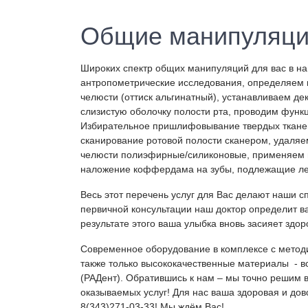
Общие манипуляц
Широких спектр общих манипуляций для вас в н
антропометрические исследования, определяем в
челюсти (оттиск альгинатный), устанавливаем д
слизистую оболочку полости рта, проводим фун
Избирательное пришлифовывание твердых тканей
сканирование ротовой полости сканером, удаляе
челюсти полиэфирные/силиконовые, применяем 
наложение коффердама на зубы, подлежащие леч
Весь этот перечень услуг для Вас делают наши 
первичной консультации наш доктор определит в
результате этого ваша улыбка вновь засияет здо
Современное оборудование в комплексе с методи
также только высококачественные материалы - в
(РАДент). Обратившись к нам – мы точно решим 
оказываемых услуг! Для нас ваша здоровая и дов
8(343)271-03-33! Мы ждём Вас!