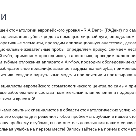
ии
ашей стоматологии европейского уровня «R.A.Dent» (РАДент) по 
ид смыкания зубных рядов с помощью лицевой дуги, определяем ин
екоративные элементы, проводим аппликационную анестезию, дела
кциональные жевательные пробы, определяем прикус, снимаем нес
 зуба, применяем проводниковую анестезию, проводим наложение
м зубные отложения аппаратом Air-flow, проводим обследование-э
избирательное пришлифовывание твердых тканей зуба, применяе
ению, создаем виртуальные модели при лечении и протезирован
специалисты европейского стоматологического центра по самым п
аше заболевание и составит комплексный план лечения и подбере
ровьем и красотой!
ками опытных специалистов в области стоматологических услуг, к
сё это создано для решения любой проблемы с зубами в нашей сто
вашу проблему с зубами, вы останетесь довольными нашим сервис
ольная улыбка на первом месте! Записывайтесь на прием к стомат