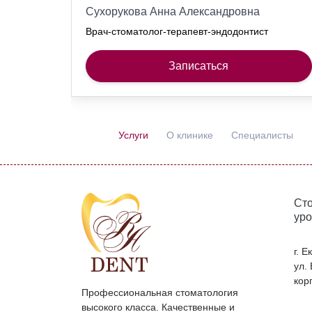
Сухорукова Анна Александровна
Врач-стоматолог-терапевт-эндодонтист
Записаться
Услуги
О клинике
Специалисты
Сто
уро
г. 
ул.
корп
Профессиональная стоматология
высокого класса. Качественные и