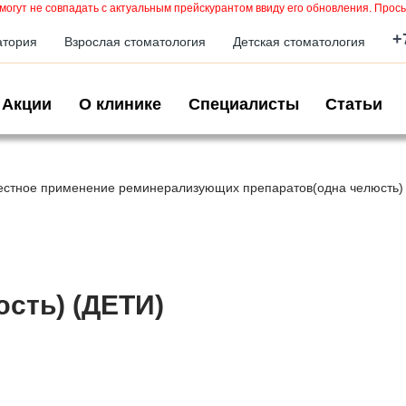
могут не совпадать с актуальным прейскурантом ввиду его обновления. Прось
+
атория
Взрослая стоматология
Детская стоматология
Акции
О клинике
Специалисты
Статьи
стное применение реминерализующих препаратов(одна челюсть)
сть) (ДЕТИ)