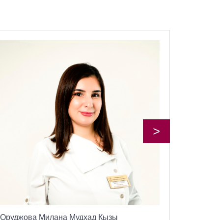
>
Оруджова Милана Мудхад Кызы
Лагунов