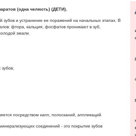
ратов (одна челюсть) (ДЕТИ).
й зубов и устранение ее поражений на начальных этапах. В
лов: фтора, кальция, фосфатов проникают в зуб,
молодой эмали.
 зубов;
яется посредством капп, полосканий, аппликаций.
минерализующих соединений - это покрытие зубов