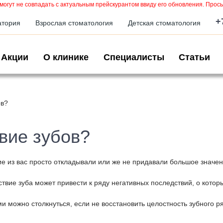
могут не совпадать с актуальным прейскурантом ввиду его обновления. Прось
+
атория
Взрослая стоматология
Детская стоматология
Акции
О клинике
Специалисты
Статьи
ов?
вие зубов?
ие из вас просто откладывали или же не придавали большое значе
твие зуба может привести к ряду негативных последствий, о котор
 можно столкнуться, если не восстановить целостность зубного р