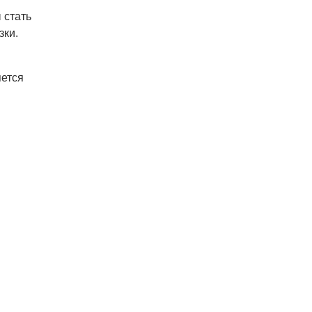
 стать
зки.
яется