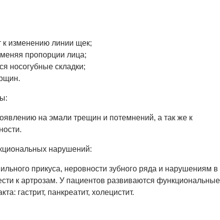
 к изменению линии щек;
 меняя пропорции лица;
ся носогубные складки;
рщин.
ы:
появлению на эмали трещин и потемнений, а так же к
ности.
кциональных нарушений:
льного прикуса, неровности зубного ряда и нарушениям в
вести к артрозам. У пациентов развиваются функциональные
та: гастрит, панкреатит, холецистит.